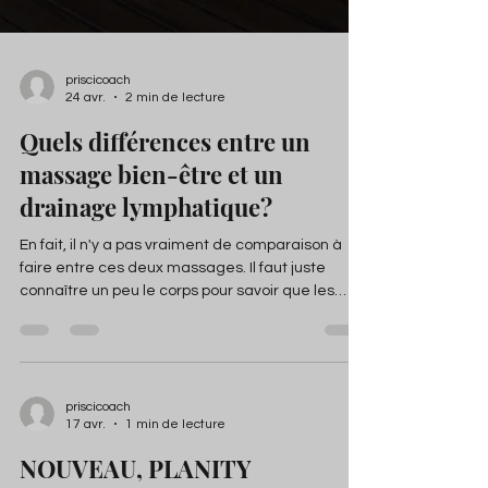
priscicoach
24 avr.
2 min de lecture
Quels différences entre un
massage bien-être et un
drainage lymphatique?
En fait, il n'y a pas vraiment de comparaison à
faire entre ces deux massages. Il faut juste
connaître un peu le corps pour savoir que les
massages on un effet drainant quels qu'ils
soient. Dans les drainages lymphatiques,
l'accent se porte sur la circulation du sang et de
la lymphe plus précisemment alors que qu'un
massage californien sera lent et dans une
priscicoach
17 avr.
1 min de lecture
énergie de détente profonde. L'intention de la
personne qui masse a un effet sur le résultat