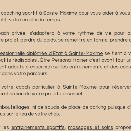
n
coaching sportif à Sainte-Maxime
pour vous aider à vous
ctif, votre emploi du temps.
ach privée, s'adaptera à votre rythme de vie pour o
re projet: perdre du poids, se remettre en forme, prendre
essionnelle diplômée d'Etat à Sainte-Maxime
se tient à v
ctifs réalisables . Être
Personal trainer
c'est avant tout u
 adapté à chacun(e) sur les entrainements et des conseil
x dans votre parcours.
votre
coach particulier à Sainte-Maxime
pour
réserve
rétisation de votre projet personnel.
outeillages, ni de soucis de place de parking puisque c
us sur le lieu de votre choix .
r les
entrainements sportifs
,
massages et soins
proposé