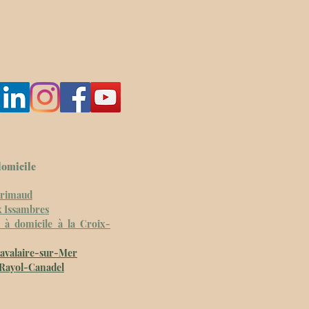
domicile
 Grimaud
x Issambres
 à domicile à la Croix-
avalaire-sur-Mer
Rayol-Canadel