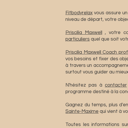
Fitbodyrelax
vous assure u
niveau de départ, votre obje
Priscilia Maxwell
, votre co
particuliers
quel que soit vot
​Priscilia Maxwell
Coach prof
vos besoins et fixer des obje
à travers un accompagnement
surtout vous guider au mieu
​N'hésitez pas à
contacter
programme destiné à la conc
Gagnez du temps, plus d'emb
Sainte-Maxime
qui vient à vo
Toutes les informations su