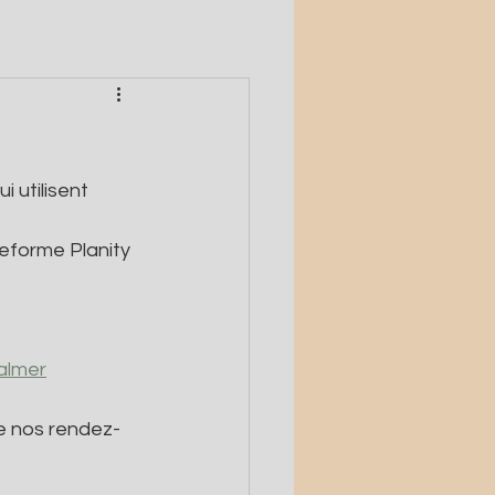
utilisent 
eforme Planity 
almer
de nos rendez-