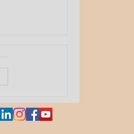
 sport choisir?
ent faire le meilleur
x?