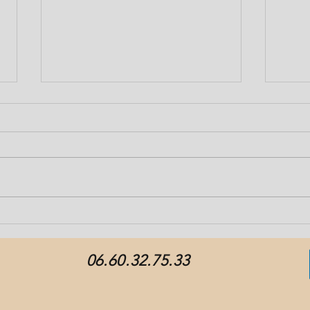
Ce que vous devez savoir sur
Quel
les fruits rouges!
Comm
choi
06.60.32.75.33