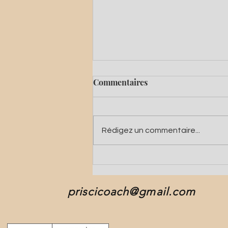
Commentaires
Rédigez un commentaire...
Quels différences entre un
massage bien-être et un
drainage lymphatique?
priscicoach@gmail.com