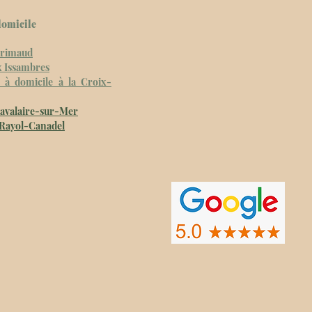
domicile
 Grimaud
x Issambres
 à domicile à la Croix-
avalaire-sur-Mer
Rayol-Canadel