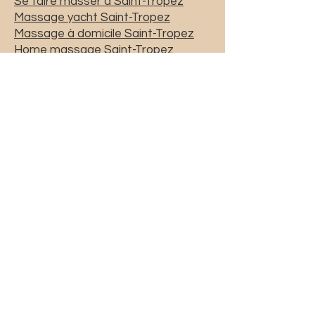
Se faire masser à Saint-Tropez
Massage yacht Saint-Tropez
Massage à domicile Saint-Tropez
Home massage Saint-Tropez
coach sport yacht Saint-Tropez
coach sport Saint-Tropez
coaching sport Saint-Tropez
Yoga
Saint-Trop
ez
ashtanga yoga saint tropez
Vinyasa yoga
saint-tropez
Cours de yoga saint-tropez
coaching yoga saint tropez
priscicoach@gmail.com
06.60.32.75.33