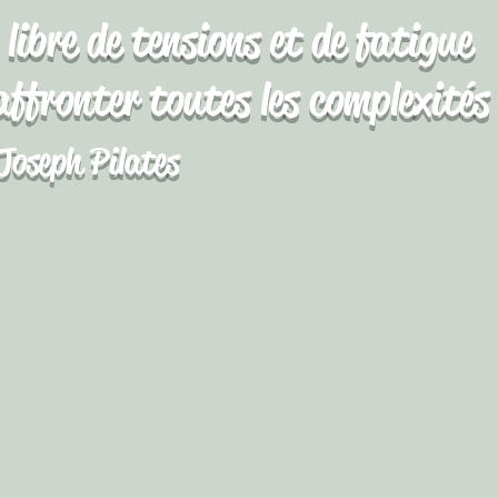
libre de tensions et de fatigue
ffronter toutes les complexités
Joseph Pilates