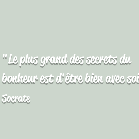
"Le plus grand des secrets du
bonheur est d'être bien avec so
Socrate