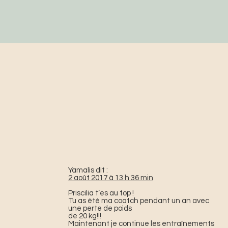
Yamalis dit :
2 août 2017 à 13 h 36 min
Priscilia t’es au top !
Tu as été ma coatch pendant un an avec
une perte de poids
de 20 kg!!!
Maintenant je continue les entraînements