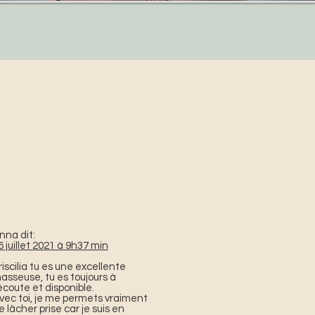
nna dit:
6 juillet 2021 à 9h37 min
riscilia tu es une excellente
asseuse, tu es toujours à
'écoute et disponible.
vec toi, je me permets vraiment
e lâcher prise car je suis en