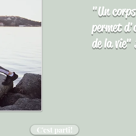
"Un corps 
permet d'a
de la vie"
C'est parti!