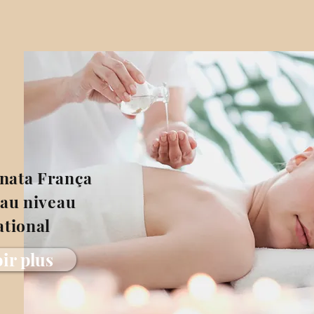
nata França
au niveau
ational
ir plus