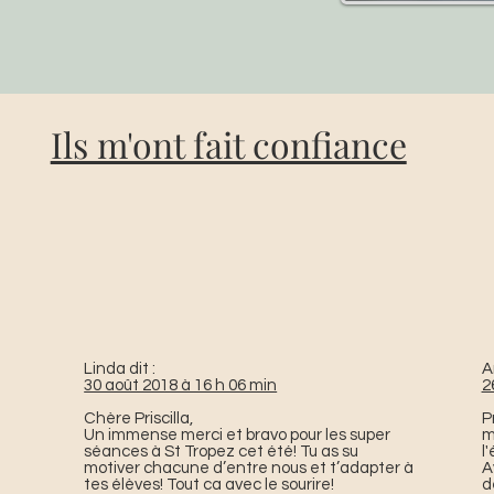
Ils m'ont fait confiance
Linda dit :
A
30 août 2018 à 16 h 06 min
2
Chère Priscilla,
P
Un immense merci et bravo pour les super
m
séances à St Tropez cet été! Tu as su
l
motiver chacune d’entre nous et t’adapter à
A
tes élèves! Tout ca avec le sourire!
d